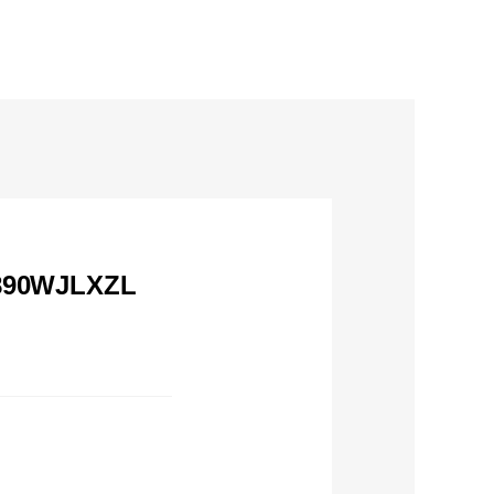
890WJLXZL