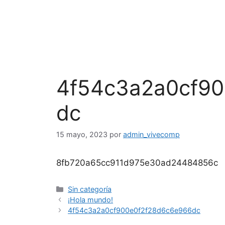
4f54c3a2a0cf90
dc
15 mayo, 2023
por
admin_vivecomp
8fb720a65cc911d975e30ad24484856c
Sin categoría
¡Hola mundo!
4f54c3a2a0cf900e0f2f28d6c6e966dc